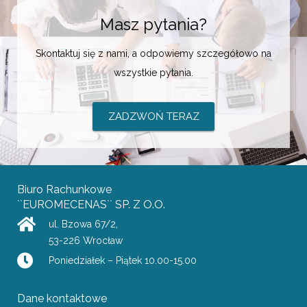
Masz pytania?
Skontaktuj się z nami, a odpowiemy szczegółowo na
wszystkie pytania.
ZADZWOŃ TERAZ
Biuro Rachunkowe
``EUROMECENAS`` SP. Z O.O.
ul. Bzowa 67/2
,
53-226
Wrocław
Poniedziałek – Piątek 10.00-15.00
Dane kontaktowe