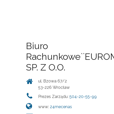
Biuro
Rachunkowe``EURO
SP. Z O.O.
ul. Bzowa 67/2
53-226 Wrocław
Prezes Zarządu :
504-20-55-99
www:
24mecenas