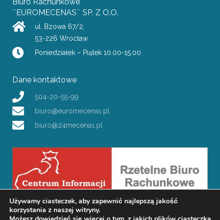
Biuro Rachunkowe
``EUROMECENAS`` SP. Z O.O.
ul. Bzowa 67/2
,
53-226
Wrocław
Poniedziałek – Piątek 10.00-15.00
Dane kontaktowe
504-20-55-99
biuro@euromecenas.pl
biuro@24mecenas.pl
Używamy ciasteczek, aby zapewnić najlepszą jakość
korzystania z naszej witryny.
Możesz dowiedzieć się więcej o tym, z jakich plików ciasteczka