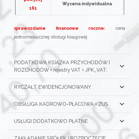
Wycena indywidualna
161
sprawozdanie finansowe roczne:
cena
jednomiesięcznej obsługi księgowej
PODATKOWA KSIĄŻKA PRZYCHODÓW I
ROZCHODÓW + rejestry VAT + JPK_VAT:
RYCZAŁT EWIDENCJONOWANY
OBSŁUGA KADROWO-PŁACOWA + ZUS
USŁUGI DODATKOWO PŁATNE
ZAKŁADANIE SPÓŁEK I ROZPOCZĘCIE