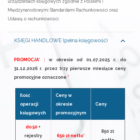
urządzeniach księgowych zgodnie z Polskimi i
Międzynarodowymi Standardami Rachunkowości oraz
Ustawą o rachunkowości:
KSIĘGI HANDLOWE (pełna księgowość)
PROMOCJA* :
w okresie od 01.07.2025 r. do
31.12.2026 r. przez trzy pierwsze miesiące ceny
promocyjne oznaczone
*
Ilość
Ceny w
operacji
okresie
Ceny
księgowych
promocyjnym
do 50
+
850 zł
rejestry
650 zł netto*